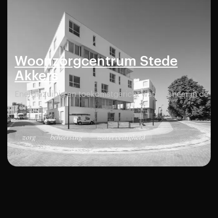
Woonzorgcentrum Stede
Akkers
Energiezuinig en toekomstgericht waterbeheer in de
zorg
zorg
beheersing
waterveiligheid