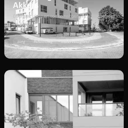
Akkers
Energiezuinig en toekomstgericht waterbeheer in
de zorg
zorg
beheersing
waterveiligheid