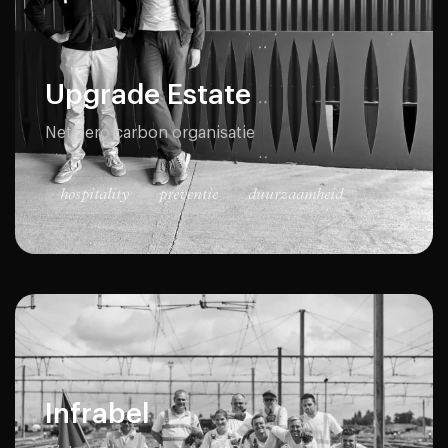
Upgrade Estate
Net zero carbon organisatie
hospitality
preventie
duurzaamheid
Infrabel