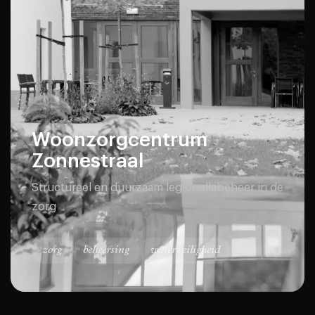
Woonzorgcentrum
Zonnestraal
Structureel en duurzaam legionellabeheer in de
zorg
zorg
beheersing
waterveiligheid