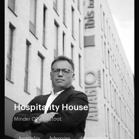
Hospitality House
Minder CO₂-uitstoot
hospitality
beheersing
duurzaamheid