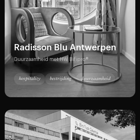
Radisson Blu Antwerpen
Duurzaamheid met HW Bifipro®
hospitality
bestrijding
duurzaamheid