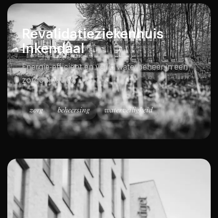
Revalidatieziekenhuis
Inkendaal
Energie-efficiënt en veilig waterbeheer in een
zorgomgeving
zorg
beheersing
waterveiligheid