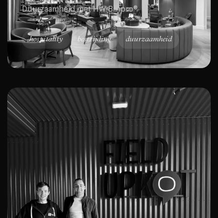
Duurzaamheid met HW Bifipro®
hospitality
bestrijding
duurzaamheid