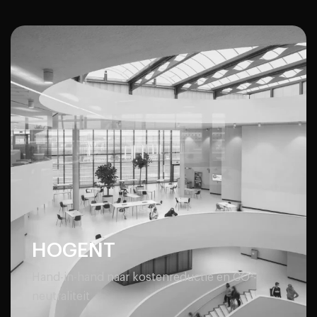
HOGENT
Hand-in-hand naar kostenreductie en CO²-
neutraliteit