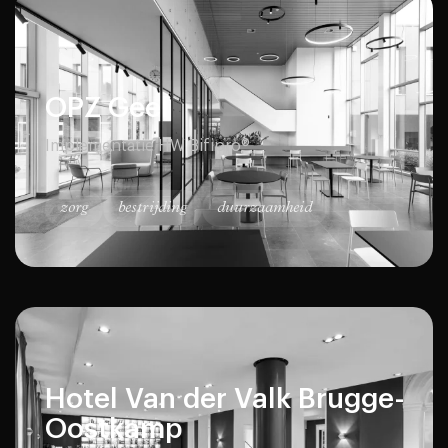
OPZ Geel
Implementatie HW Bifipro®
zorg
bestrijding
duurzaamheid
Hotel Van der Valk Brugge-
Oostkamp