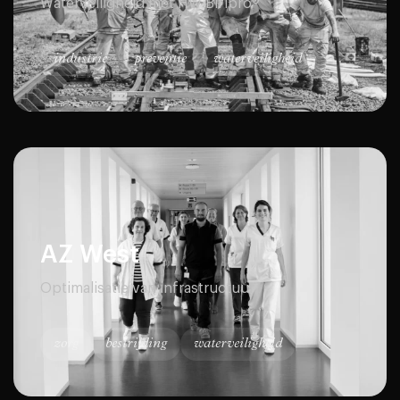
Waterveiligheid met HW Bifipro®
industrie
preventie
waterveiligheid
AZ West
Optimalisatie van infrastructuur
zorg
bestrijding
waterveiligheid