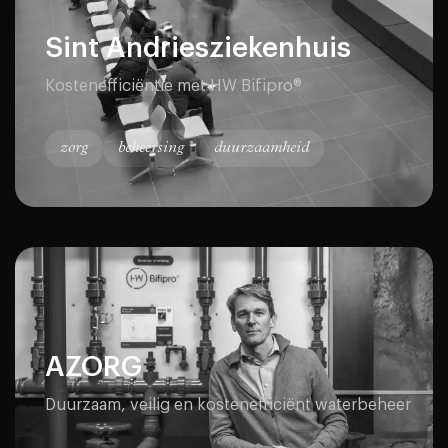
Sint Andriesziekenhuis
Kostenefficiëntie met HW Bifipro®
zorg
beheersing
duurzaamheid
AZORG
Duurzaam, veilig en kostenefficiënt waterbeheer