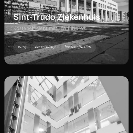
Sint-Trudo Ziekenhuis
Kostenefficiënt met HW Bifipro®
zorg
bestrijding
kostenefficiënt