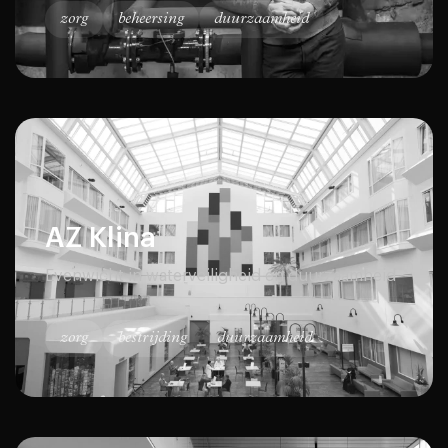
zorg
beheersing
duurzaamheid
AZ Klina
Evenwicht in waterveiligheid en duurzaamheid
zorg
bestrijding
duurzaamheid