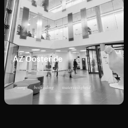
AZ Oostende
Waterveiligheid HW Bifipro®
zorg
bestrijding
waterveiligheid