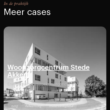
In de praktijk
Meer cases
Woonzorgcentrum Stede
Akkers
Energiezuinig en toekomstgericht waterbeheer in de
zorg
zorg
beheersing
waterveiligheid