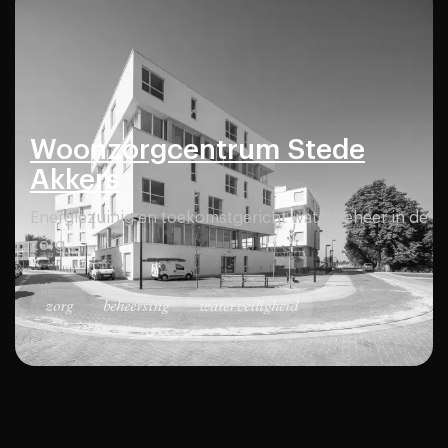
Woonzorgcentrum Stede
Akkers
Energiezuinig en toekomstgericht waterbeheer in de
zorg
zorg
beheersing
waterveiligheid