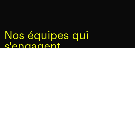
Nos équipes qui
s'engagent
Technologie novatrice
Derrière notre technologie brevetée
d’ionisation du
cuivre et de l’argent
et d’autres technologies de l’eau à
haute performance, se trouve une équipe
extraordinaire d’esprits brillants.