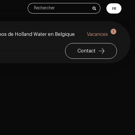
FR
os de Holland Water en Belgique
Vacances
Contact
ision d'une gestion moderne de l'eau
perts
cation
ler chez