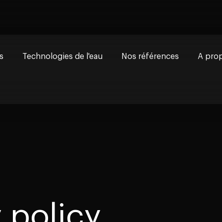
s
Technologies de l'eau
Nos références
A prop
nelle
Notre v
 & Conseils sur la légionelle
Nos ex
 légionelle
Certifi
e la légionelle
Travail
 policy