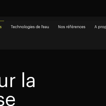
s
Technologies de l'eau
Nos références
A prop
nelle
Notre v
 & Conseils sur la légionelle
Nos ex
 légionelle
Certifi
ur la
e la légionelle
Travail
se