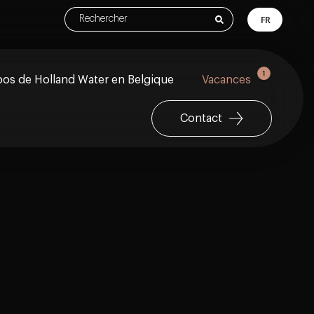
FR
os de Holland Water en Belgique
Vacances
Contact
ision d'une gestion moderne de l'eau
perts
cation
ler chez