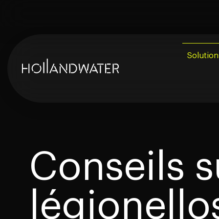
Solution
Avis Légio
Monitoring
Prévention
Conseils s
Contrôle d
légionello