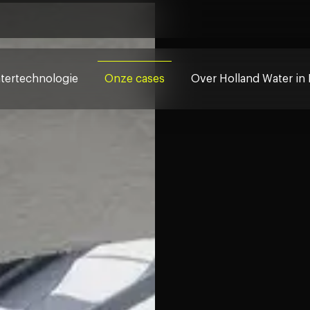
tertechnologie
Onze cases
Over Holland Water in 
Onze kijk op modern wat
ng
Onze experts
Certificering
Werken bij