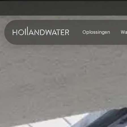
Oplossingen
Wa
Legionella advies
Monitoring & Begeleidi
Legionella preventie
Legionella beheersing